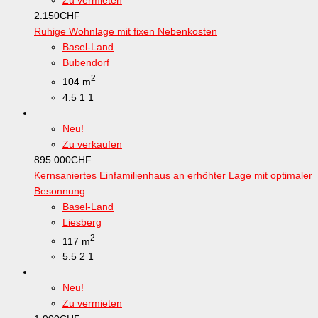
Zu vermieten
2.150
CHF
Ruhige Wohnlage mit fixen Nebenkosten
Basel-Land
Bubendorf
2
104 m
4.5
1
1
Neu!
Zu verkaufen
895.000
CHF
Kernsaniertes Einfamilienhaus an erhöhter Lage mit optimaler
Besonnung
Basel-Land
Liesberg
2
117 m
5.5
2
1
Neu!
Zu vermieten