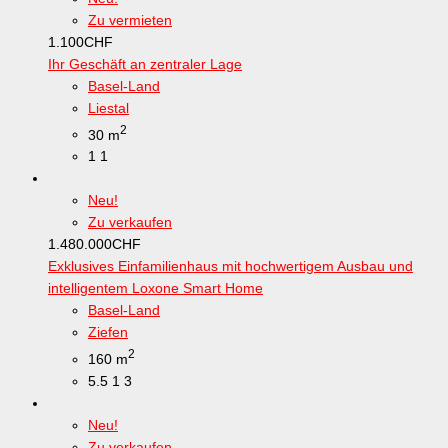
Zu vermieten
1.100
CHF
Ihr Geschäft an zentraler Lage
Basel-Land
Liestal
2
30 m
1
1
Neu!
Zu verkaufen
1.480.000
CHF
Exklusives Einfamilienhaus mit hochwertigem Ausbau und
intelligentem Loxone Smart Home
Basel-Land
Ziefen
2
160 m
5.5
1
3
Neu!
Zu verkaufen