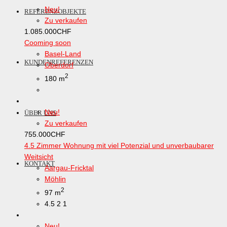
Neu!
REFERENZOBJEKTE
Zu verkaufen
1.085.000
CHF
Cooming soon
Basel-Land
KUNDENREFERENZEN
Oberdorf
2
180 m
Neu!
ÜBER UNS
Zu verkaufen
755.000
CHF
4.5 Zimmer Wohnung mit viel Potenzial und unverbaubarer
Weitsicht
KONTAKT
Aargau-Fricktal
Möhlin
2
97 m
4.5
2
1
Neu!