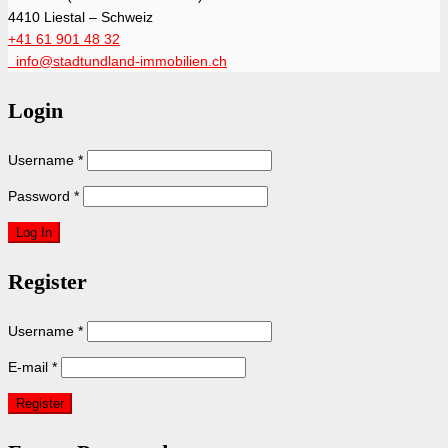
4410 Liestal – Schweiz
+41 61 901 48 32
info@stadtundland-immobilien.ch
Login
Username
*
Password
*
Register
Username
*
E-mail
*