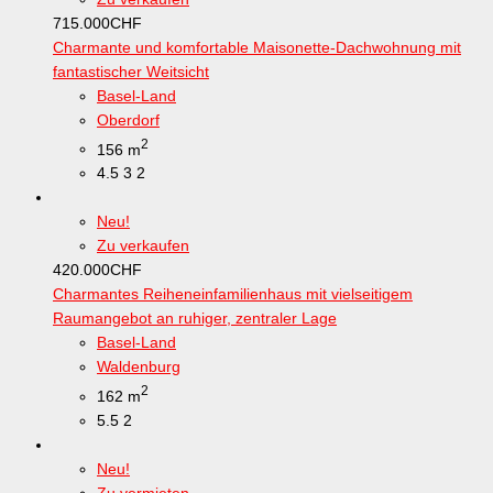
715.000
CHF
Charmante und komfortable Maisonette-Dachwohnung mit
fantastischer Weitsicht
Basel-Land
Oberdorf
2
156 m
4.5
3
2
Neu!
Zu verkaufen
420.000
CHF
Charmantes Reiheneinfamilienhaus mit vielseitigem
Raumangebot an ruhiger, zentraler Lage
Basel-Land
Waldenburg
2
162 m
5.5
2
Neu!