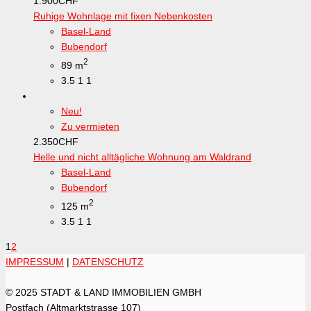
1.900
CHF
Ruhige Wohnlage mit fixen Nebenkosten
Basel-Land
Bubendorf
2
89 m
3.5
1
1
Neu!
Zu vermieten
2.350
CHF
Helle und nicht alltägliche Wohnung am Waldrand
Basel-Land
Bubendorf
2
125 m
3.5
1
1
1
2
IMPRESSUM
|
DATENSCHUTZ
© 2025 STADT & LAND IMMOBILIEN GMBH
Postfach (Altmarktstrasse 107)