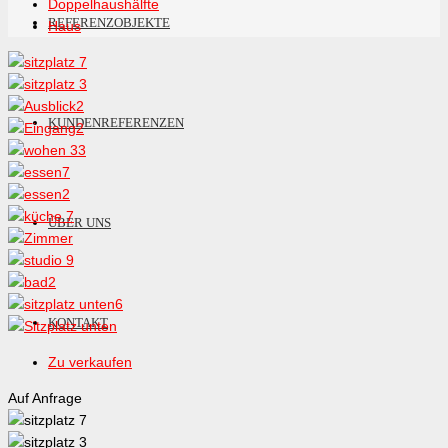
Doppelhaushälfte
REFERENZOBJEKTE
Haus
KUNDENREFERENZEN
ÜBER UNS
KONTAKT
Zu verkaufen
Auf Anfrage