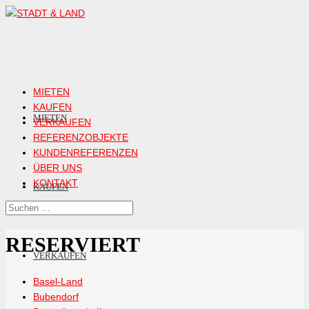
MIETEN
KAUFEN
MIETEN
VERKAUFEN
REFERENZOBJEKTE
KUNDENREFERENZEN
ÜBER UNS
KONTAKT
KAUFEN
RESERVIERT
VERKAUFEN
Basel-Land
Bubendorf