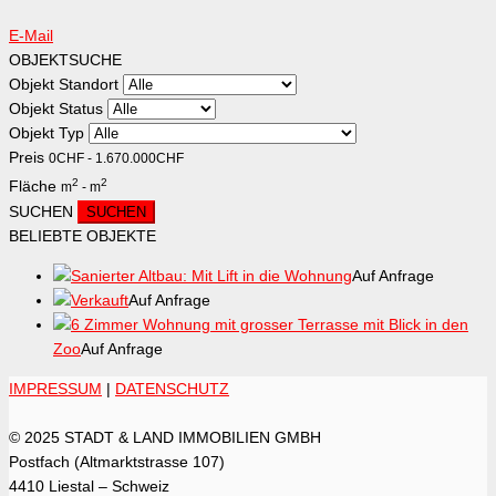
E-Mail
OBJEKTSUCHE
Objekt Standort
Objekt Status
Objekt Typ
Preis
0
CHF
-
1.670.000
CHF
2
2
Fläche
m
-
m
SUCHEN
BELIEBTE OBJEKTE
Sanierter Altbau: Mit Lift in die Wohnung
Auf Anfrage
Verkauft
Auf Anfrage
6 Zimmer Wohnung mit grosser Terrasse mit Blick in den
Zoo
Auf Anfrage
IMPRESSUM
|
DATENSCHUTZ
© 2025 STADT & LAND IMMOBILIEN GMBH
Postfach (Altmarktstrasse 107)
4410 Liestal – Schweiz