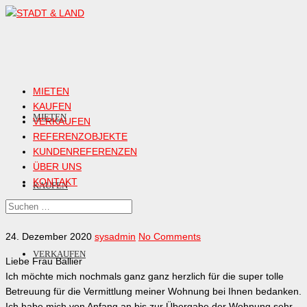
MIETEN
KAUFEN
MIETEN
VERKAUFEN
REFERENZOBJEKTE
KUNDENREFERENZEN
ÜBER UNS
KONTAKT
KAUFEN
24. Dezember 2020
sysadmin
No Comments
VERKAUFEN
Liebe Frau Ballier
Ich möchte mich nochmals ganz ganz herzlich für die super tolle
Betreuung für die Vermittlung meiner Wohnung bei Ihnen bedanken.
Ich habe mich von Anfang an bis zur Übergabe der Wohnung sehr