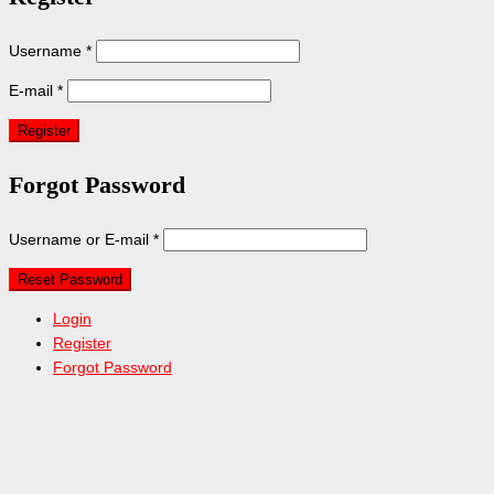
Username
*
E-mail
*
Forgot Password
Username or E-mail
*
Login
Register
Forgot Password