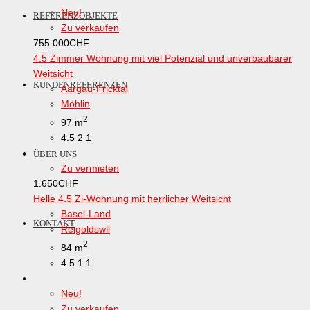
Neu!
REFERENZOBJEKTE
Zu verkaufen
755.000
CHF
4.5 Zimmer Wohnung mit viel Potenzial und unverbaubarer
Weitsicht
KUNDENREFERENZEN
Aargau-Fricktal
Möhlin
2
97 m
4.5
2
1
ÜBER UNS
Zu vermieten
1.650
CHF
Helle 4.5 Zi-Wohnung mit herrlicher Weitsicht
Basel-Land
KONTAKT
Reigoldswil
2
84 m
4.5
1
1
Neu!
Zu verkaufen