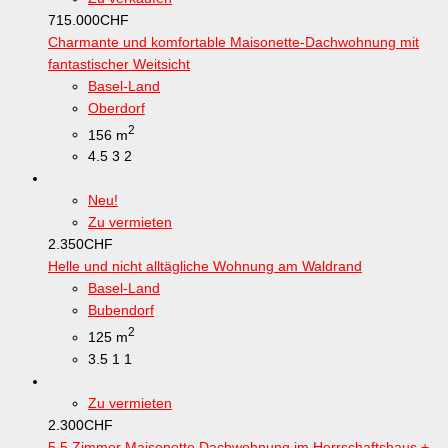
715.000
CHF
Charmante und komfortable Maisonette-Dachwohnung mit
fantastischer Weitsicht
Basel-Land
Oberdorf
2
156 m
4.5
3
2
Neu!
Zu vermieten
2.350
CHF
Helle und nicht alltägliche Wohnung am Waldrand
Basel-Land
Bubendorf
2
125 m
3.5
1
1
Zu vermieten
2.300
CHF
5.5 Zimmer Maisonette Dachwohnung im Herrschaftshaus +