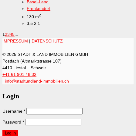
Basel-Land
Frenkendorf
2
130 m
3.5
2
1
1
2
3
4
5
...
IMPRESSUM
|
DATENSCHUTZ
© 2025 STADT & LAND IMMOBILIEN GMBH
Postfach (Altmarktstrasse 107)
4410 Liestal – Schweiz
+41 61 901 48 32
info@stadtundland-immobilien.ch
Login
Username
*
Password
*