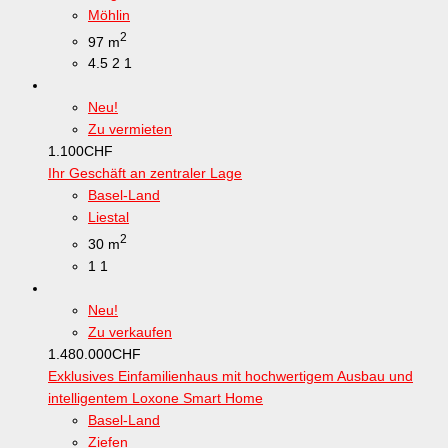
Möhlin
2
97 m
4.5
2
1
Neu!
Zu vermieten
1.100
CHF
Ihr Geschäft an zentraler Lage
Basel-Land
Liestal
2
30 m
1
1
Neu!
Zu verkaufen
1.480.000
CHF
Exklusives Einfamilienhaus mit hochwertigem Ausbau und
intelligentem Loxone Smart Home
Basel-Land
Ziefen