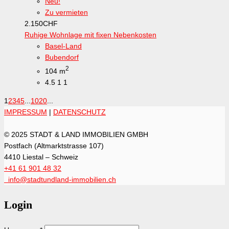
Neu!
Zu vermieten
2.150
CHF
Ruhige Wohnlage mit fixen Nebenkosten
Basel-Land
Bubendorf
2
104 m
4.5
1
1
1
2
3
4
5
...
10
20
...
IMPRESSUM
|
DATENSCHUTZ
© 2025 STADT & LAND IMMOBILIEN GMBH
Postfach (Altmarktstrasse 107)
4410 Liestal – Schweiz
+41 61 901 48 32
info@stadtundland-immobilien.ch
Login