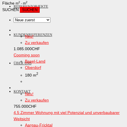
2
2
Fläche
m
-
m
REFERENZOBJEKTE
SUCHEN
KUNDENREFERENZEN
Neu!
Zu verkaufen
1.085.000
CHF
Cooming soon
Basel-Land
ÜBER UNS
Oberdorf
2
180 m
KONTAKT
Neu!
Zu verkaufen
755.000
CHF
4.5 Zimmer Wohnung mit viel Potenzial und unverbaubarer
Weitsicht
Aargau-Fricktal