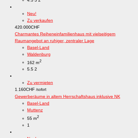
Neu!
Zu verkaufen
420.000
CHF
Charmantes Reiheneinfamilienhaus mit vielseitigem
Raumangebot an ruhiger, zentraler Lage
Basel-Land
Waldenburg
2
162 m
5.5
2
Zu vermieten
1.160
CHF
/sofort
Gewerberäume in altem Herrschaftshaus inklusive NK
Basel-Land
Muttenz
2
55 m
1