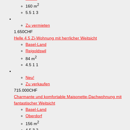
2
160 m
5.5
1
3
Zu vermieten
1.650
CHF
Helle 4.5 Zi-Wohnung mit herrlicher Weitsicht
Basel-Land
Reigoldswil
2
84 m
4.5
1
1
Neu!
Zu verkaufen
715.000
CHF
Charmante und komfortable Maisonette-Dachwohnung mit
fantastischer Weitsicht
Basel-Land
Oberdorf
2
156 m
4.5
3
2