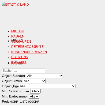
MIETEN
KAUFEN
MIETEN
VERKAUFEN
REFERENZOBJEKTE
KUNDENREFERENZEN
ÜBER UNS
KONTAKT
KAUFEN
Objekt Standort
Objekt Status
Objekt Typ
VERKAUFEN
Min. Schlafzimmer
Min. Badezimmer
Preis
0
CHF
-
1.670.000
CHF