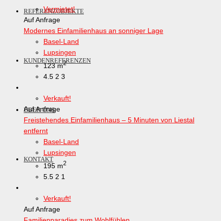
Vermietet!
REFERENZOBJEKTE
Auf Anfrage
Modernes Einfamilienhaus an sonniger Lage
Basel-Land
Lupsingen
KUNDENREFERENZEN
2
123 m
4.5
2
3
Verkauft!
Auf Anfrage
ÜBER UNS
Freistehendes Einfamilienhaus – 5 Minuten von Liestal
entfernt
Basel-Land
Lupsingen
KONTAKT
2
195 m
5.5
2
1
Verkauft!
Auf Anfrage
Familienparadies zum Wohlfühlen