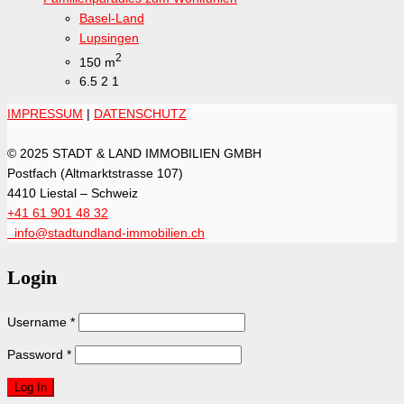
Basel-Land
Lupsingen
2
150 m
6.5
2
1
IMPRESSUM
|
DATENSCHUTZ
© 2025 STADT & LAND IMMOBILIEN GMBH
Postfach (Altmarktstrasse 107)
4410 Liestal – Schweiz
+41 61 901 48 32
info@stadtundland-immobilien.ch
Login
Username
*
Password
*