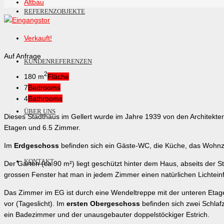
Altbau
REFERENZOBJEKTE
Verkauft!
Auf Anfrage
KUNDENREFERENZEN
2
180 m
Fläche
7
Bedrooms
4
Bathrooms
ÜBER UNS
Dieses Stadthaus im Gellert wurde im Jahre 1939 von den Architekten
Etagen und 6.5 Zimmer.
Im
Erdgeschoss
befinden sich ein Gäste-WC, die Küche, das Wohn
KONTAKT
Der Garten (ca.90 m²) liegt geschützt hinter dem Haus, abseits de
grossen Fenster hat man in jedem Zimmer einen natürlichen Lichteinfa
Das Zimmer im EG ist durch eine Wendeltreppe mit der unteren Etag
vor (Tageslicht). Im
ersten Obergeschoss
befinden sich zwei Schla
ein Badezimmer und der unausgebauter doppelstöckiger Estrich.