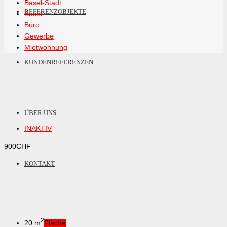
Basel-Stadt
REFERENZOBJEKTE
Basel
Büro
Gewerbe
Mietwohnung
KUNDENREFERENZEN
ÜBER UNS
INAKTIV
900
CHF
KONTAKT
2
20 m
Fläche