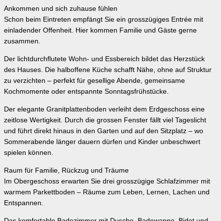
Ankommen und sich zuhause fühlen
Schon beim Eintreten empfängt Sie ein grosszügiges Entrée mit
einladender Offenheit. Hier kommen Familie und Gäste gerne
zusammen.
Der lichtdurchflutete Wohn- und Essbereich bildet das Herzstück
des Hauses. Die halboffene Küche schafft Nähe, ohne auf Struktur
zu verzichten – perfekt für gesellige Abende, gemeinsame
Kochmomente oder entspannte Sonntagsfrühstücke.
Der elegante Granitplattenboden verleiht dem Erdgeschoss eine
zeitlose Wertigkeit. Durch die grossen Fenster fällt viel Tageslicht
und führt direkt hinaus in den Garten und auf den Sitzplatz – wo
Sommerabende länger dauern dürfen und Kinder unbeschwert
spielen können.
Raum für Familie, Rückzug und Träume
Im Obergeschoss erwarten Sie drei grosszügige Schlafzimmer mit
warmem Parkettboden – Räume zum Leben, Lernen, Lachen und
Entspannen.
Das komfortable Badezimmer mit Dusche, Badewanne, Bidet und