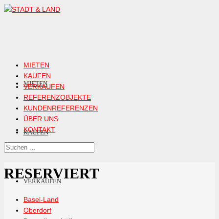
MIETEN
KAUFEN
MIETEN
VERKAUFEN
REFERENZOBJEKTE
KUNDENREFERENZEN
ÜBER UNS
KONTAKT
KAUFEN
RESERVIERT
VERKAUFEN
Basel-Land
Oberdorf