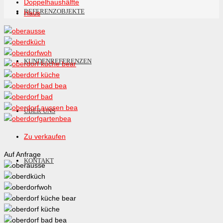
Doppelhaushälfte
REFERENZOBJEKTE
Haus
KUNDENREFERENZEN
ÜBER UNS
Zu verkaufen
Auf Anfrage
KONTAKT