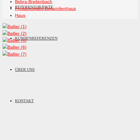
Bebra-Breitenbach
REFERENZOBJEKTE
Freistehendes Einfamilienhaus
Haus
KUNDENREFERENZEN
ÜBER UNS
KONTAKT