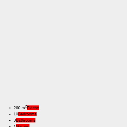
2
260 m
Fläche
10
Bedrooms
3
Bathrooms
1
Garage