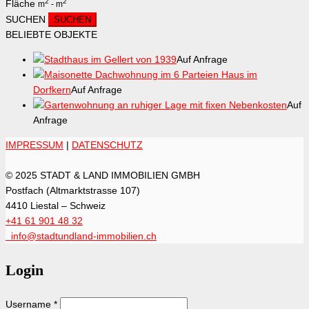
2
2
Fläche
m
-
m
SUCHEN
BELIEBTE OBJEKTE
Stadthaus im Gellert von 1939
Auf Anfrage
Maisonette Dachwohnung im 6 Parteien Haus im
Dorfkern
Auf Anfrage
Gartenwohnung an ruhiger Lage mit fixen Nebenkosten
Auf
Anfrage
IMPRESSUM
|
DATENSCHUTZ
© 2025 STADT & LAND IMMOBILIEN GMBH
Postfach (Altmarktstrasse 107)
4410 Liestal – Schweiz
+41 61 901 48 32
info@stadtundland-immobilien.ch
Login
Username
*