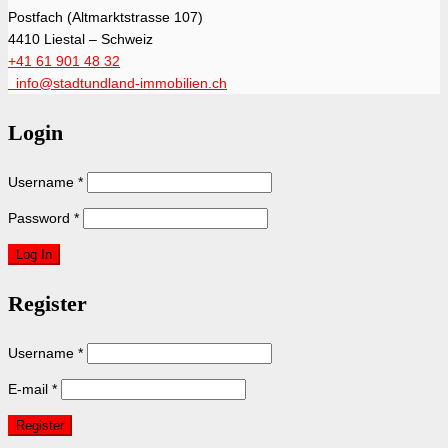
Postfach (Altmarktstrasse 107)
4410 Liestal – Schweiz
+41 61 901 48 32
info@stadtundland-immobilien.ch
Login
Username
*
Password
*
Register
Username
*
E-mail
*